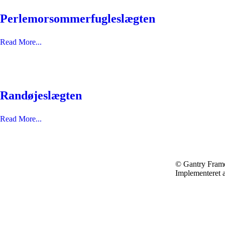
Perlemorsommerfugleslægten
Read More...
Randøjeslægten
Read More...
© Gantry Fram
Rolf Lund
Implementeret a
Forfatter