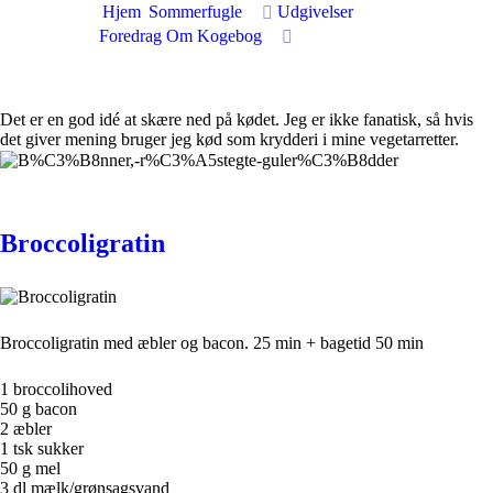
Rolf Lund
Hjem
Sommerfugle
Udgivelser
Forfatter
Foredrag
Om
Kogebog
Det er en god idé at skære ned på kødet. Jeg er ikke fanatisk, så hvis
det giver mening bruger jeg kød som krydderi i mine vegetarretter.
Broccoligratin
Broccoligratin med æbler og bacon. 25 min + bagetid 50 min
1 broccolihoved
50 g bacon
2 æbler
1 tsk sukker
50 g mel
3 dl mælk/grønsagsvand