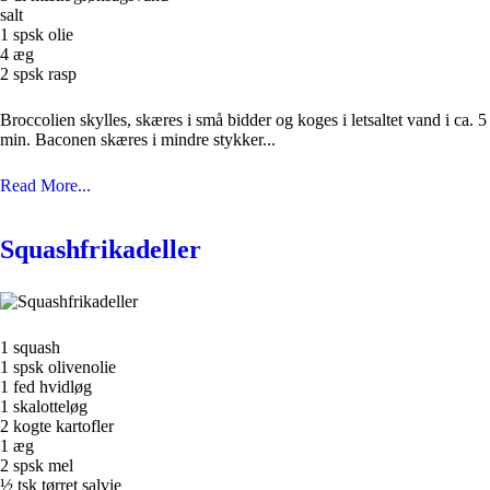
salt
1 spsk olie
4 æg
2 spsk rasp
Broccolien skylles, skæres i små bidder og koges i letsaltet vand i ca. 5
min. Baconen skæres i mindre stykker...
Read More...
Squashfrikadeller
1 squash
1 spsk olivenolie
1 fed hvidløg
1 skalotteløg
2 kogte kartofler
1 æg
2 spsk mel
½ tsk tørret salvie