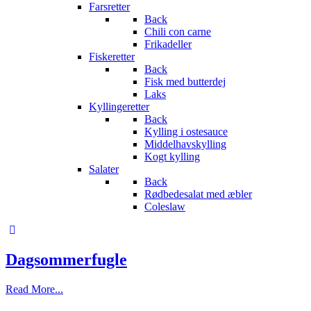
Farsretter
Back
Chili con carne
Frikadeller
Fiskeretter
Back
Fisk med butterdej
Laks
Kyllingeretter
Back
Kylling i ostesauce
Middelhavskylling
Kogt kylling
Salater
Back
Rødbedesalat med æbler
Coleslaw
Dagsommerfugle
Read More...