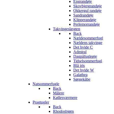
Engrandøje
Skovbjergrandøje
Okkergul randøje
Sandrandøje
Klipperandøje
Perlemorrandøje
Takvingeslægten
Back
Nældesommerfugl
Nældens takvinge
Det hvide C
Admiral
Dagpåfugleøje
Tidselsommerfugl
Blå iris
Det hvide W
Galathea
Sørgekåbe
Natsommerfugle
Back
Målere
Køllesværmere
Pragtugler
Back
Rhodosbjørn