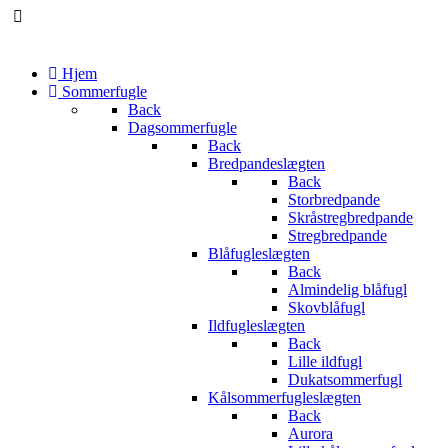
Rolf Lund
Forfatter
Hjem
Sommerfugle
Back
Dagsommerfugle
Back
Bredpandeslægten
Back
Storbredpande
Skråstregbredpande
Stregbredpande
Blåfugleslægten
Back
Almindelig blåfugl
Skovblåfugl
Ildfugleslægten
Back
Lille ildfugl
Dukatsommerfugl
Kålsommerfugleslægten
Back
Aurora