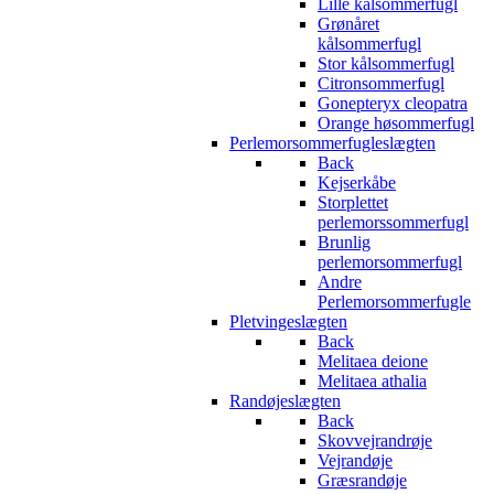
Lille kålsommerfugl
Grønåret
kålsommerfugl
Stor kålsommerfugl
Citronsommerfugl
Gonepteryx cleopatra
Orange høsommerfugl
Perlemorsommerfugleslægten
Back
Kejserkåbe
Storplettet
perlemorssommerfugl
Brunlig
perlemorsommerfugl
Andre
Perlemorsommerfugle
Pletvingeslægten
Back
Melitaea deione
Melitaea athalia
Randøjeslægten
Back
Skovvejrandrøje
Vejrandøje
Græsrandøje