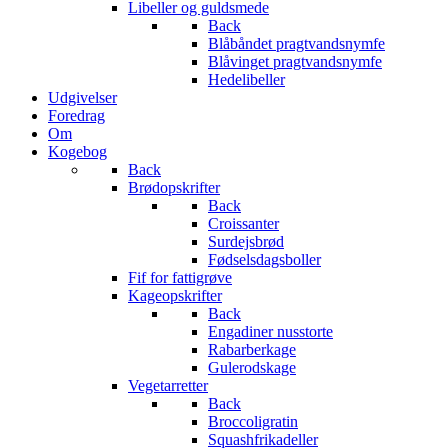
Libeller og guldsmede
Back
Blåbåndet pragtvandsnymfe
Blåvinget pragtvandsnymfe
Hedelibeller
Udgivelser
Foredrag
Om
Kogebog
Back
Brødopskrifter
Back
Croissanter
Surdejsbrød
Fødselsdagsboller
Fif for fattigrøve
Kageopskrifter
Back
Engadiner nusstorte
Rabarberkage
Gulerodskage
Vegetarretter
Back
Broccoligratin
Squashfrikadeller