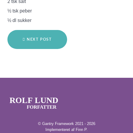
2 tsk salt
½ tsk peber
½ dl sukker
NEXT POST
ROLF LUND
FORFATTER
© Gantry Framework 2021 - 2026
Implementeret af Finn P.